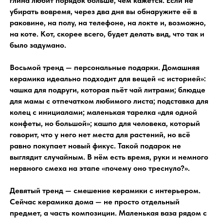
глина любит порядок больше, чем кажется. Если не
убирать вовремя, через два дня вы обнаружите её в
раковине, на полу, на телефоне, на локте и, возможно,
на коте. Кот, скорее всего, будет делать вид, что так и
было задумано.
Восьмой тренд — персональные подарки. Домашняя
керамика идеально подходит для вещей «с историей»:
чашка для подруги, которая пьёт чай литрами; блюдце
для мамы с отпечатком любимого листа; подставка для
колец с инициалами; маленькая тарелка «для одной
конфеты, но большой»; кашпо для человека, который
говорит, что у него нет места для растений, но всё
равно покупает новый фикус. Такой подарок не
выглядит случайным. В нём есть время, руки и немного
нервного смеха на этапе «почему оно треснуло?».
Девятый тренд — смешение керамики с интерьером.
Сейчас керамика дома — не просто отдельный
предмет, а часть композиции. Маленькая ваза рядом с