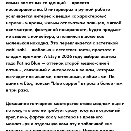
самых заметных тенденций — красота
несовершенства. В интерьерах и ручной работе
усиливается интерес к вещам «с характером»:
неровным краям, живым отпечаткам пальцев, мягкой
асимметрии, фактурной поверхности, будто предмет
не вышел с конвейера, а появился в доме как
маленькая находка. Это перекликается с эстетикой
wabi-sabi — любовью к естественности, простоте и
следам времени. А Etsy в 2026 году выбрал цветом
года Patina Blue — оттенок старой медно-синей
патины, связанный с интересом к вещам, которые
выглядят пожившими, настоящими, любимыми. По
данным Etsy, поиски “blue copper” выросли более чем
в три раза.
Домашнее гончарное мастерство стало модным ещё и
потому, что оно не требует сразу покупать огромный
круг, печь, фартук как у мастера из древнего
монастыря и отдельную комнату с табличкой «не
входить, тут рождается искусство». Начать можно