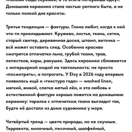
Домашняя керамика стала частью уютного быта, а не
только полкой для красоты.
Третья тенденция — фактуры. Глина любит, когда к ней
что-то прикладывают. Кружево, листья, ткань, сетка,
старый свитер, деревянная доска, штамп, веточка —
всё может оставить след. Особенно красиво
смотрятся отпечатки льна, грубой ткани, трав,
лепестков, коры, ракушек. Здесь керамика сближается
с интерьерной модой на тактильность: не просто
«посмотреть», а потрогать. У Etsy в 2026 году впервые
появилась ещё и «текстура года» — washed linen,
мягкий, живой, слегка мятый лён, и эта любовь к
естественной фактуре хорошо ложится на домашнюю
керамику: тарелка с отпечатком ткани выглядит так,
будто её достали из дома художника у моря.
Четвёртый тренд — цвета природы, но не скучные.
Терракота, молочный, песочный, шалфейный,