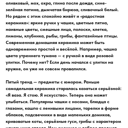
оливковый, мох, охра, глина после дождя, сине-
зелёная патина, дымчатая бирюза, сливочный белый.
Но рядом с этим спокойно живёт и «радостная
керамика»: яркие ручки у чашек, цветные пятна,
наивные цветы, смешные лица, полоски, клетка,
лимоны, клубника, рыбы, грибы, фантазийные птицы.
Современная домашняя керамика может быть
одновременно простой и весёлой. Например, чашка
цвета утреннего тумана — с ручкой в виде розовой
улитки. Почему нет? Если день начался с улитки на
кружке, он уже не совсем провалился.
Пятый тренд — предметы с юмором. Раньше
самодельная керамика старалась казаться серьёзной:
«Я ваза. Я стою. Я искусство». Теперь она может
улыбаться. Популярны чашки с носами, блюдца с
глазами, кашпо с ленивыми лицами, тарелки в форме
облаков, подсвечники в виде маленьких домиков,
кривоватые коты, серьёзные гуси, грибы с характером
начальника отдела. Чем смешнее и добрее предмет,