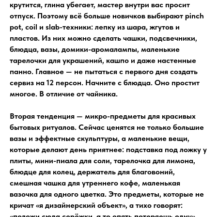
крутится, глина убегает, мастер внутри вас просит
отпуск. Поэтому всё больше новичков выбирают pinch
pot, coil и slab-техники: лепку из шара, жгутов и
пластов. Из них можно сделать чашки, подсвечники,
блюдца, вазы, домики-аромалампы, маленькие
тарелочки для украшений, кашпо и даже настенные
панно. Главное — не пытаться с первого дня создать
сервиз на 12 персон. Начните с блюдца. Оно простит
многое. В отличие от чайника.
Вторая тенденция — микро-предметы для красивых
бытовых ритуалов. Сейчас ценятся не только большие
вазы и эффектные скульптуры, а маленькие вещи,
которые делают день приятнее: подставка под ложку у
плиты, мини-пиала для соли, тарелочка для лимона,
блюдце для колец, держатель для благовоний,
смешная чашка для утреннего кофе, маленькая
вазочка для одного цветка. Это предметы, которые не
кричат «я дизайнерский объект», а тихо говорят:
«положи сюда серёжки, а то опять потеряешь одну».