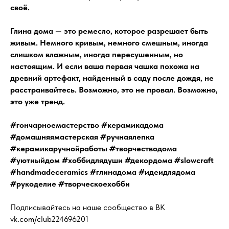
своё.
Глина дома — это ремесло, которое разрешает быть
живым. Немного кривым, немного смешным, иногда
слишком влажным, иногда пересушенным, но
настоящим. И если ваша первая чашка похожа на
древний артефакт, найденный в саду после дождя, не
расстраивайтесь. Возможно, это не провал. Возможно,
это уже тренд.
#гончарноемастерство #керамикадома
#домашняямастерская #ручнаялепка
#керамикаручнойработы #творчестводома
#уютныйдом #хоббидлядуши #декордома #slowcraft
#handmadeceramics #глинадома #идеидлядома
#рукоделие #творческоехобби
Подписывайтесь на наше сообщество в ВК
vk.com/club224696201