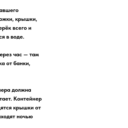
тавшего
ложки, крышки,
ерёк всего и
я в воде.
ерез час — там
а от банки,
нера должна
тает. Контейнер
дятся крышки от
иходят ночью