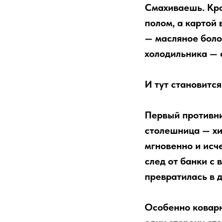
Смахиваешь. Кро
полом, а картой
— масляное боло
холодильника — 
И тут становится
Первый противни
столешница — хи
мгновенно и исче
след от банки с 
превратилась в 
Особенно коварн