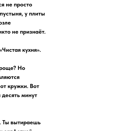
я не просто
пустыня, у плиты
озле
кто не признаёт.
«Чистая кухня».
проще? Но
вляются
от кружки. Вот
а десять минут
. Ты вытираешь