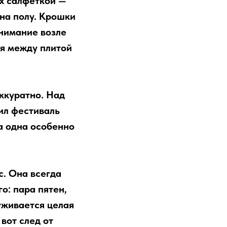
их салфеткой —
 на полу. Крошки
внимание возле
ся между плитой
ккуратно. Над
дил фестиваль
 а одна особенно
с. Она всегда
о: пара пятен,
руживается целая
вот след от