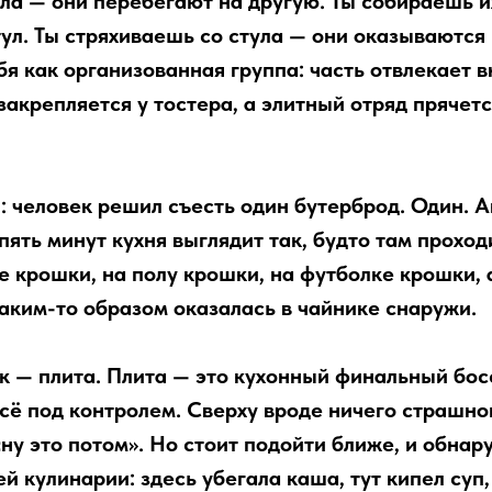
ола — они перебегают на другую. Ты собираешь 
тул. Ты стряхиваешь со стула — они оказываются
бя как организованная группа: часть отвлекает 
закрепляется у тостера, а элитный отряд прячет
: человек решил съесть один бутерброд. Один. А
пять минут кухня выглядит так, будто там прохо
ле крошки, на полу крошки, на футболке крошки,
аким-то образом оказалась в чайнике снаружи.
к — плита. Плита — это кухонный финальный бос
всё под контролем. Сверху вроде ничего страшног
«ну это потом». Но стоит подойти ближе, и обна
 кулинарии: здесь убегала каша, тут кипел суп, 