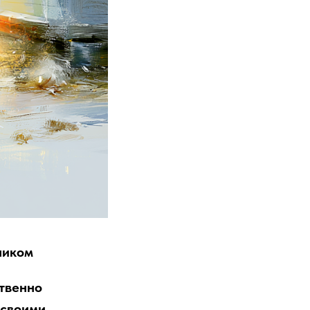
ником
ственно
 своими