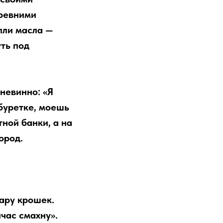
древними
пли масла —
ть под
невинно: «Я
абуретке, моешь
тной банки, а на
ород.
пару крошек.
час смахну».