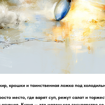
 жир, крошки и таинственная ложка под холодиль
росто место, где варят суп, режут салат и торже
 огурцов. Кухня — это маленькое государство со