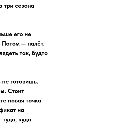
а три сезона
льше его не
. Потом — налёт.
ядеть так, будто
 не готовишь.
ы. Стоит
ите новая точка
ификат на
 туда, куда