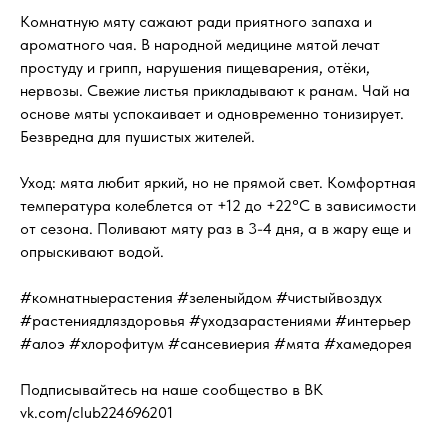
Комнатную мяту сажают ради приятного запаха и
ароматного чая. В народной медицине мятой лечат
простуду и грипп, нарушения пищеварения, отёки,
нервозы. Свежие листья прикладывают к ранам. Чай на
основе мяты успокаивает и одновременно тонизирует.
Безвредна для пушистых жителей.
Уход: мята любит яркий, но не прямой свет. Комфортная
температура колеблется от +12 до +22°C в зависимости
от сезона. Поливают мяту раз в 3-4 дня, а в жару еще и
опрыскивают водой.
#комнатныерастения #зеленыйдом #чистыйвоздух
#растениядляздоровья #уходзарастениями #интерьер
#алоэ #хлорофитум #сансевиерия #мята #хамедорея
Подписывайтесь на наше сообщество в ВК
vk.com/club224696201