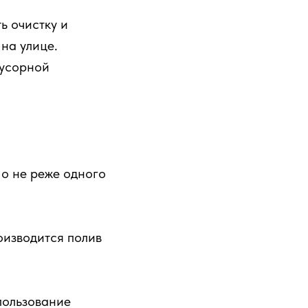
ь очистку и
на улице.
мусорной
Но не реже одного
оизводится полив
пользование