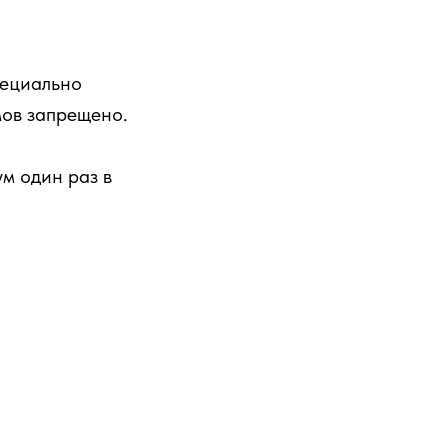
пециально
мов запрещено.
м один раз в