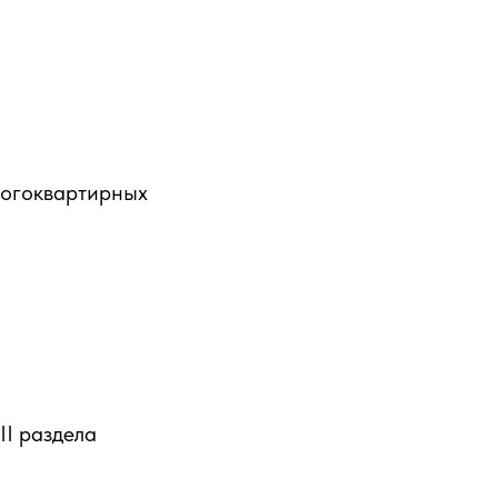
ногоквартирных
II раздела