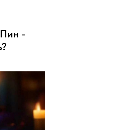
Пин -
ь?