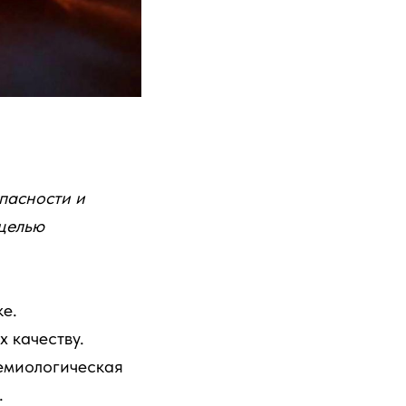
пасности и
 целью
е.
х качеству.
емиологическая
.