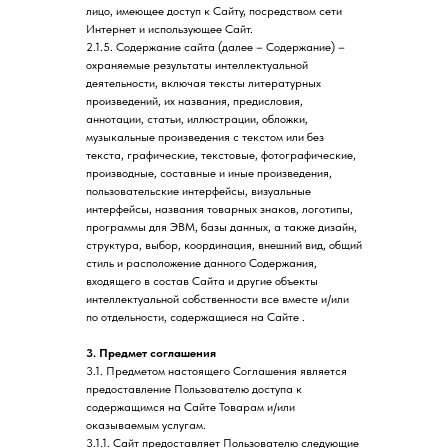
лицо, имеющее доступ к Сайту, посредством сети
Интернет и использующее Сайт.
2.1.5. Содержание сайта (далее – Содержание) –
охраняемые результаты интеллектуальной
деятельности, включая тексты литературных
произведений, их названия, предисловия,
аннотации, статьи, иллюстрации, обложки,
музыкальные произведения с текстом или без
текста, графические, текстовые, фотографические,
производные, составные и иные произведения,
пользовательские интерфейсы, визуальные
интерфейсы, названия товарных знаков, логотипы,
программы для ЭВМ, базы данных, а также дизайн,
структура, выбор, координация, внешний вид, общий
стиль и расположение данного Содержания,
входящего в состав Сайта и другие объекты
интеллектуальной собственности все вместе и/или
по отдельности, содержащиеся на Cайте .
3. Предмет соглашения
3.1. Предметом настоящего Соглашения является
предоставление Пользователю доступа к
содержащимся на Сайте Товарам и/или
оказываемым услугам.
3.1.1. Сайт предоставляет Пользователю следующие