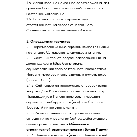
1.5. Использование Сайта Пользователем означает
принятие Соглашения и изменений, внесенных в
настоящее Соглашение.
1.6. Пользователь несет персональную
ответственность за проверку настоящего
Соглашения на наличие изменений в нем.
2. Определения терминов
2.1. Перечисленные ниже термины имеют для целей
настоящего Соглашения следующее значение:
2.1.1 Сайт – Интернет-ресурс, расположенный на
доменном имени https://corp-bp.ru/,
осуществляющий свою деятельность посредством
Интернет-ресурса и сопутствующих ему сервисов
(далее – Сайт).
2.1.2. Сайт содержит информацию о Товарах и/или
Услугах и/или Иных ценностях для пользователя,
Продавце и/или Исполнителе услуг, позволяет
осуществить выбор, заказ и (или) приобретение
Товара, и/или получение услуги.
2.1.3. Администрация сайта – уполномоченные
сотрудники на управление Сайтом, действующие от
имени юридического лица
Общества с
ограниченной ответственностью «Белый Парус».
2.1.4. Пользователь сайта (далее – Пользователь) –