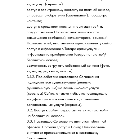
виды услуг (сервисов):
доступ к электронному контенту на платной основе,
с правом приобретения (скачивания), просмотра
контента;
доступ к средствам поиска и навигации сайта;
предоставление Пользователю возможности
размещения сообщений, комментариев, рецензий
Пользователей, выставления оценок контенту сайта;
доступ к информации о Товаре и/или услуге к
информации о приобретении Товара на платной/
бесплатной основе;
возможность загружать собственный контент (фото,
видео, аудио, книги, тексты).
3.1.2. Под действие настоящего Соглашения
подпадают все существующие (реально
функционирующие) на данный момент услуги
(сервисы) Сайта, а также любые их последующие
модификации и появляющиеся в дальнейшем
дополнительные услуги (сервисы).
3.2. Доступ к сайту предоставляется на платной и
на бесплатной основах.
3.3. Настоящее Соглашение является публичной
офертой. Получая доступ к Сайту, Пользователь
считается присоединившимся к настоящему
Соглашению.