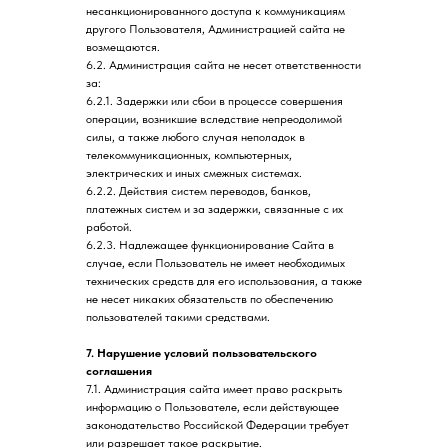
несанкционированного доступа к коммуникациям
другого Пользователя, Администрацией сайта не
возмещаются.
6.2. Администрация сайта не несет ответственности
за:
6.2.1. Задержки или сбои в процессе совершения
операции, возникшие вследствие непреодолимой
силы, а также любого случая неполадок в
телекоммуникационных, компьютерных,
электрических и иных смежных системах.
6.2.2. Действия систем переводов, банков,
платежных систем и за задержки, связанные с их
работой.
6.2.3. Надлежащее функционирование Сайта в
случае, если Пользователь не имеет необходимых
технических средств для его использования, а также
не несет никаких обязательств по обеспечению
пользователей такими средствами.
7. Нарушение условий пользовательского
соглашения
7.1. Администрация сайта имеет право раскрыть
информацию о Пользователе, если действующее
законодательство Российской Федерации требует
или разрешает такое раскрытие.