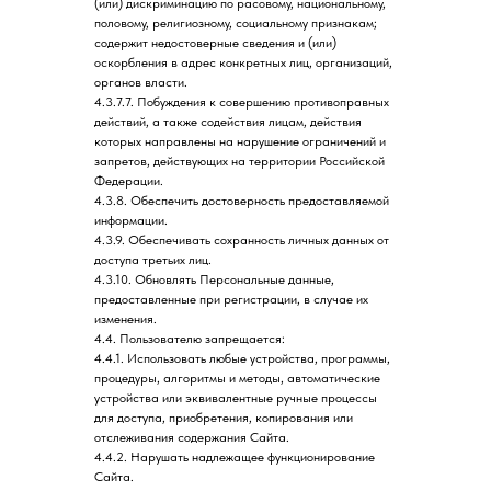
(или) дискриминацию по расовому, национальному,
половому, религиозному, социальному признакам;
содержит недостоверные сведения и (или)
оскорбления в адрес конкретных лиц, организаций,
органов власти.
4.3.7.7. Побуждения к совершению противоправных
действий, а также содействия лицам, действия
которых направлены на нарушение ограничений и
запретов, действующих на территории Российской
Федерации.
4.3.8. Обеспечить достоверность предоставляемой
информации.
4.3.9. Обеспечивать сохранность личных данных от
доступа третьих лиц.
4.3.10. Обновлять Персональные данные,
предоставленные при регистрации, в случае их
изменения.
4.4. Пользователю запрещается:
4.4.1. Использовать любые устройства, программы,
процедуры, алгоритмы и методы, автоматические
устройства или эквивалентные ручные процессы
для доступа, приобретения, копирования или
отслеживания содержания Сайта.
4.4.2. Нарушать надлежащее функционирование
Сайта.