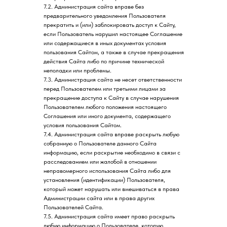
7.2. Администрация сайта вправе без
предварительного уведомления Пользователя
прекратить и (или) заблокировать доступ к Сайту,
если Пользователь нарушил настоящее Соглашение
или содержащиеся в иных документах условия
пользования Сайтом, а также в случае прекращения
действия Сайта либо по причине технической
неполадки или проблемы.
7.3. Администрация сайта не несет ответственности
перед Пользователем или третьими лицами за
прекращение доступа к Сайту в случае нарушения
Пользователем любого положения настоящего
Соглашения или иного документа, содержащего
условия пользования Сайтом.
7.4. Администрация сайта вправе раскрыть любую
собранную о Пользователе данного Сайта
информацию, если раскрытие необходимо в связи с
расследованием или жалобой в отношении
неправомерного использования Сайта либо для
установления (идентификации) Пользователя,
который может нарушать или вмешиваться в права
Администрации сайта или в права других
Пользователей Сайта.
7.5. Администрация сайта имеет право раскрыть
любую информацию о Пользователе, которую