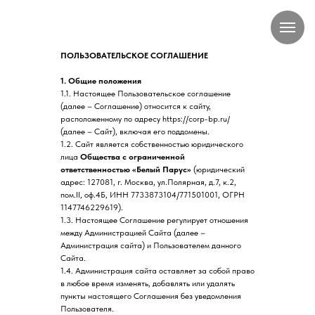
ПОЛЬЗОВАТЕЛЬСКОЕ СОГЛАШЕНИЕ
1. Общие положения
1.1. Настоящее Пользовательское соглашение
(далее – Соглашение) относится к сайту,
расположенному по адресу https://corp-bp.ru/
(далее – Сайт), включая его поддомены.
1.2. Сайт является собственностью юридического
лица
Общества с ограниченной
ответственностью «Белый Парус»
(юридический
адрес: 127081, г. Москва, ул.Полярная, д.7, к.2,
пом.II, оф.4Б, ИНН 7733873104/771501001, ОГРН
1147746229619).
1.3. Настоящее Соглашение регулирует отношения
между Администрацией Сайта (далее –
Администрация сайта) и Пользователем данного
Сайта.
1.4. Администрация сайта оставляет за собой право
в любое время изменять, добавлять или удалять
пункты настоящего Соглашения без уведомления
Пользователя.