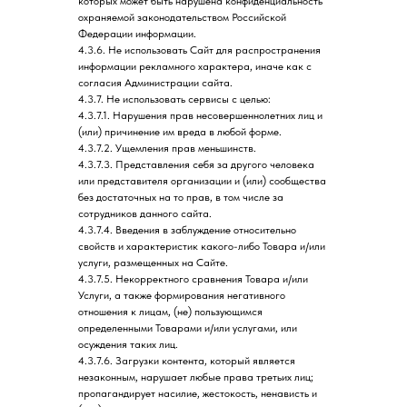
которых может быть нарушена конфиденциальность
охраняемой законодательством Российской
Федерации информации.
4.3.6. Не использовать Сайт для распространения
информации рекламного характера, иначе как с
согласия Администрации сайта.
4.3.7. Не использовать сервисы с целью:
4.3.7.1. Нарушения прав несовершеннолетних лиц и
(или) причинение им вреда в любой форме.
4.3.7.2. Ущемления прав меньшинств.
4.3.7.3. Представления себя за другого человека
или представителя организации и (или) сообщества
без достаточных на то прав, в том числе за
сотрудников данного сайта.
4.3.7.4. Введения в заблуждение относительно
свойств и характеристик какого-либо Товара и/или
услуги, размещенных на Сайте.
4.3.7.5. Некорректного сравнения Товара и/или
Услуги, а также формирования негативного
отношения к лицам, (не) пользующимся
определенными Товарами и/или услугами, или
осуждения таких лиц.
4.3.7.6. Загрузки контента, который является
незаконным, нарушает любые права третьих лиц;
пропагандирует насилие, жестокость, ненависть и